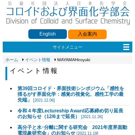
English
入会案内
サイトメニュー
ホーム
イベント情報
MAYAMAHiroyuki
イベント情報
第39回コロイド・界面技術シンポジウム「感性を
揺るがす界面化学：感覚の視覚化、感性工学の最
先端」
[2021.12.06]
令和４年度Lectureship Award応募締め切り延長
のお知らせ（12/6まで延長）
[2021.11.26]
高分子と水･分離に関する研究会 2021年度界面動
電現象研究会」のお知らせ
[2021.11.19]