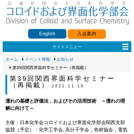
English
入会案内
サイトメニュー
ホーム
イベント情報
お知らせ
第39回関西界面科学セミナー（再掲載）
第39回関西界面科学セミナー
（再掲載）
2021.11.10
濡れの基礎と評価法，およびその活用技術 ～濡れの理
解に向けて～
主催：日本化学会コロイドおよび界面化学部会関西支部
協賛（予定）：化学工学会, 高分子学会，色材協会，電気