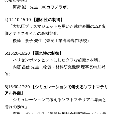
河野 誠 先生（㈱カワノラボ）
4) 14:10-15:10
【濡れ性の制御】
「大気圧プラズマジェットを用いた繊維表面のぬれ制
御とテキスタイルの高機能化」
後藤 景子 先生（奈良工業高等専門学校）
5)15:20-16:20
【濡れ性の制御】
「ハリセンボンをヒントにしたタフな超撥水材料」
内藤 昌信 先生（物質・材料研究機構 理事長特別補
佐）
6)16:30-17:30
【シミュレーションで考えるソフトマテリ
アル界面】
「シミュレーションで考えるソフトマテリアル界面と
濡れの効果」
森田 裕史 先生（産業技術総合研究所ナノシステ