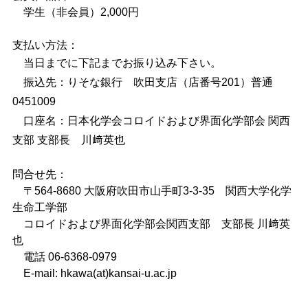
学生（非会員）2,000円
支払い方法：
当日までに下記までお振り込み下さい。
振込先：りそな銀行 吹田支店（店番号201）普通
0451009
口座名：日本化学会コロイドおよび界面化学部会 関西
支部 支部長 川﨑英也
問合せ先：
〒564-8680 大阪府吹田市山手町3-3-35 関西大学化学
生命工学部
コロイドおよび界面化学部会関西支部 支部長 川﨑英
也
電話 06-6368-0979
E-mail: hkawa(at)kansai-u.ac.jp