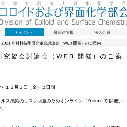
賞関連情報
法人会員
イベント
2021 年材料技術研究協会討論会（WEB 開催）のご案内
術研究協会討論会（WEB 開催）のご案
) 〜 １２⽉３⽇（⾦）２⽇間
ルス感染のリスク回避のためオンライン（Zoom）で 開催い
い。