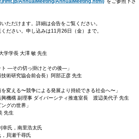
rimt.jp/AnnualMeeting/AnnualMeeting.html)
をご参照下さ
加いただけます。詳細は会告をご覧ください。
ください。申し込みは11月26日（金）まで。
学学⻑ ⼤澤 敏 先⽣
ト ―その切っ掛けとその後―」
術研究協会前会⻑）阿部正彦 先⽣
を変える〜競争による発展より持続できる社会へ〜」
機構 副理事 ダイバーシティ推進室⻑ 渡辺美代⼦ 先⽣
ングの世界」
 先⽣
利幸⽒，南⾥浩太⽒
久⽒，⾙瀬千尋⽒