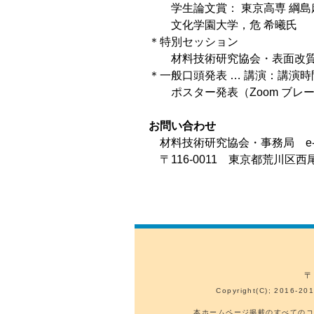
学⽣論⽂賞： 東京⾼専 綱島
⽂化学園⼤学，危 希曦⽒
＊特別セッション
材料技術研究協会・表⾯改質研
＊⼀般⼝頭発表 … 講演：講演時間 
ポスター発表（Zoom ブレ
お問い合わせ
材料技術研究協会・事務局 e-mail: o
〒116-0011 東京都荒川区西
〒
Copyright(C); 2016-201
本ホームページ掲載のすべてのコ