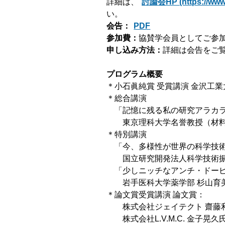
詳細は、
討論会HP (https://www.j
い。
会告：
PDF
参加費：
協賛学会員としてご参
申し込み方法：
詳細は会告をご覧
プログラム概要
＊⼩⽯眞純賞 受賞講演 ⾦沢⼯業⼤
＊総合講演
「記憶に残る私の研究アラカラ
東京理科⼤学名誉教授（材料技
＊特別講演
「今、多様性が世界の科学技術
国⽴研究開発法⼈科学技術振興
「少しニッチなアンチ・ドーピ
岩⼿医科⼤学薬学部 杉⼭育美
＊論⽂賞受賞講演 論⽂賞：
株式会社ジェイテクト 齋藤
株式会社L.V.M.C. ⾦⼦晃