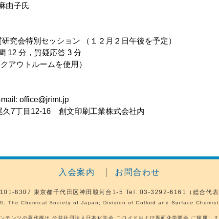
⿇由⼦⽒
究会特別セッション （１２⽉２⽇午後を予定）
12 分，質疑応答 3 分
ークアウトルームを使⽤）
ffice@jrimt.jp
尾久7丁目12-16 創文印刷工業株式会社内
入会案内
お問合わせ
101-8307
東京都千代田区神田駿河台1-5
Tel: 03-3292-6161（総合代
9, The Chemical Society of Japan; Division of Colloid and Surface Chemistr
ンテンツの著作権は 公益社団法人日本化学会 コロイドおよび界面化学部会 に帰属し