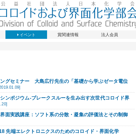
賞関連情報
法人会員
イベント
リングセミナー 大島広行先生の「基礎から学ぶゼータ電位
2019.01.09]
術シンポジウム-ブレークスルーを生み出す次世代コロイド界
.20]
・界面実践講座：ソフト系の分散・凝集の評価法とその制御
2018 先端エレクトロニクスのためのコロイド・界面化学