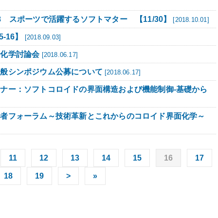
8 スポーツで活躍するソフトマター 【11/30】
[2018.10.01]
-16】
[2018.09.03]
面化学討論会
[2018.06.17]
2019 一般シンポジウム公募について
[2018.06.17]
ミナー：ソフトコロイドの界面構造および機能制御-基礎から
術者フォーラム～技術革新とこれからのコロイド界面化学～
11
12
13
14
15
16
17
18
19
>
»