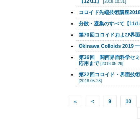
【12/11】
[2018.10.31]
コロイド先端技術講座201
分散・凝集のすべて【11/15
第70回コロイドおよび界
Okinawa Colloids 
第36回 関西界面科学セ
応用まで
[2018.05.29]
第22回コロイド・界面技
[2018.05.28]
«
<
9
10