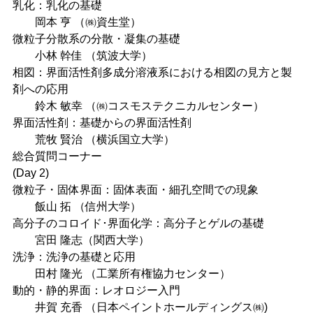
乳化：乳化の基礎
岡本 亨 （㈱資生堂）
微粒子分散系の分散・凝集の基礎
小林 幹佳 （筑波大学）
相図：界面活性剤多成分溶液系における相図の見方と製
剤への応用
鈴木 敏幸 （㈱コスモステクニカルセンター）
界面活性剤：基礎からの界面活性剤
荒牧 賢治 （横浜国立大学）
総合質問コーナー
(Day 2)
微粒子・固体界面：固体表面・細孔空間での現象
飯山 拓 （信州大学）
高分子のコロイド･界面化学：高分子とゲルの基礎
宮田 隆志（関西大学）
洗浄：洗浄の基礎と応用
田村 隆光 （工業所有権協力センター）
動的・静的界面：レオロジー入門
井賀 充香 （日本ペイントホールディングス㈱)