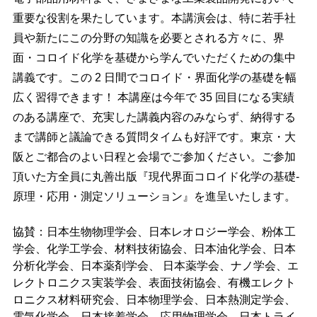
重要な役割を果たしています。本講演会は、特に若手社
員や新たにこの分野の知識を必要とされる方々に、界
面・コロイド化学を基礎から学んでいただくための集中
講義です。この 2 日間でコロイド・界面化学の基礎を幅
広く習得できます！ 本講座は今年で 35 回目になる実績
のある講座で、充実した講義内容のみならず、納得する
まで講師と議論できる質問タイムも好評です。東京・大
阪とご都合のよい日程と会場でご参加ください。ご参加
頂いた方全員に丸善出版『現代界面コロイド化学の基礎-
原理・応用・測定ソリューション』を進呈いたします。
協賛：日本生物物理学会、日本レオロジー学会、粉体工
学会、化学工学会、材料技術協会、日本油化学会、日本
分析化学会、日本薬剤学会、 日本薬学会、ナノ学会、エ
レクトロニクス実装学会、表面技術協会、有機エレクト
ロニクス材料研究会、日本物理学会、日本熱測定学会、
電気化学会、日本接着学会、応用物理学会、日本トライ