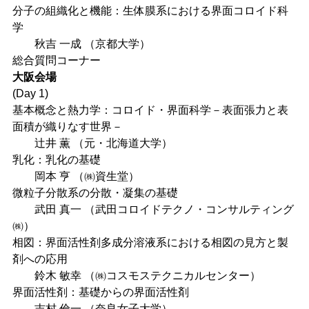
分子の組織化と機能：生体膜系における界面コロイド科
学
秋吉 一成 （京都大学）
総合質問コーナー
大阪会場
(Day 1)
基本概念と熱力学：コロイド・界面科学－表面張力と表
面積が織りなす世界－
辻井 薫 （元・北海道大学）
乳化：乳化の基礎
岡本 亨 （㈱資生堂）
微粒子分散系の分散・凝集の基礎
武田 真一 （武田コロイドテクノ・コンサルティング
㈱）
相図：界面活性剤多成分溶液系における相図の見方と製
剤への応用
鈴木 敏幸 （㈱コスモステクニカルセンター）
界面活性剤：基礎からの界面活性剤
吉村 倫一 （奈良女子大学）