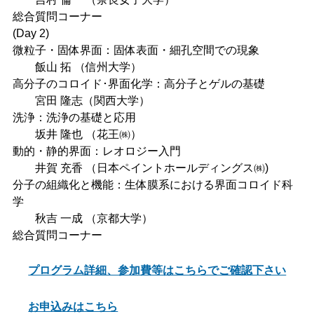
総合質問コーナー
(Day 2)
微粒子・固体界面：固体表面・細孔空間での現象
飯山 拓 （信州大学）
高分子のコロイド･界面化学：高分子とゲルの基礎
宮田 隆志（関西大学）
洗浄：洗浄の基礎と応用
坂井 隆也 （花王㈱）
動的・静的界面：レオロジー入門
井賀 充香 （日本ペイントホールディングス㈱)
分子の組織化と機能：生体膜系における界面コロイド科
学
秋吉 一成 （京都大学）
総合質問コーナー
プログラム詳細、参加費等はこちらでご確認下さい
お申込みはこちら