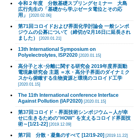
令和２年度 分散基礎スプリングセミナー 大島
広行先生の「基礎から学ぶゼータ電位とその応
用」
[2020.02.06]
第71回コロイドおよび界面化学討論会 一般シンポ
ジウムの公募について（締切が2月16日に延長され
ました）
[2020.01.21]
13th International Symposium on
Polyelectrolytes, ISP2020
[2020.01.15]
高分子と水･分離に関する研究会 2019年度界面動
電現象研究会 主題 ＝水・高分子界面のダイナミク
スから俯瞰する生物資源と環境のコロイド工学
[2020.01.15]
The 11th International conference Interface
Against Pollution (IAP2020)
[2020.01.15]
第37回コロイド・界面技術シンポジウム～人が幸
せに生きるための“HOW” を支えるコロイド界面技
術～[1/21-22]
[2019.12.09]
第7回 分散・凝集のすべて [12/19-20]
[2019.11.22]