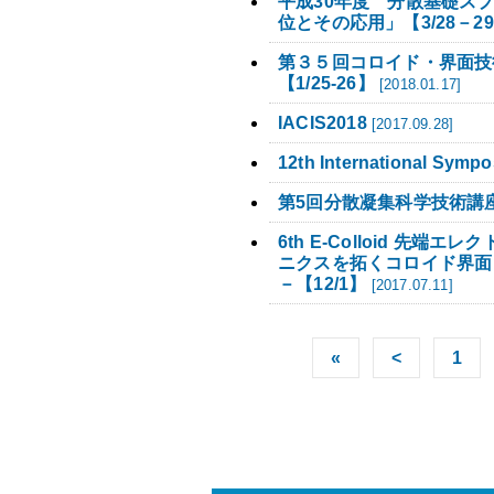
平成30年度 分散基礎ス
位とその応用」【3/28－2
第３５回コロイド・界面技術
【1/25-26】
[2018.01.17]
IACIS2018
[2017.09.28]
12th International Sympo
第5回分散凝集科学技術講座
6th E-Colloid 
ニクスを拓くコロイド界面
－【12/1】
[2017.07.11]
«
<
1