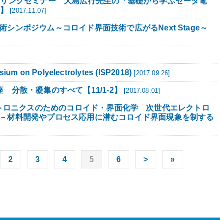
プリングセミナー 大島広行先生の「基礎から学ぶゼータ電
9】
[2017.11.07]
シンポジウム～コロイド界面技術で広がるNext Stage～
sium on Polyelectrolytes (ISP2018)
[2017.09.26]
 分散・凝集のすべて【11/1-2】
[2017.08.01]
先端エレクトロニクスのためのコロイド・界面化学 次世代エレクトロ
－材料開発やプロセス応用に潜むコロイド界面現象を制する
2
3
4
5
6
>
»