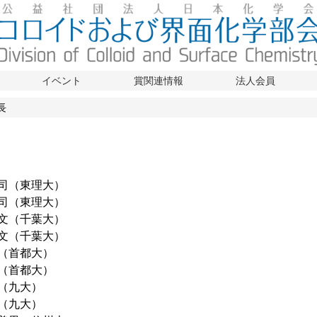
イベント
賞関連情報
法人会員
長
武司（東理大）
武司（東理大）
博文（千葉大）
博文（千葉大）
直（首都大）
直（首都大）
誠（九大）
誠（九大）