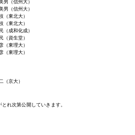
寿美男（信州大）
寿美男（信州大）
和枝（東北大）
和枝（東北大）
一民（成和化成）
一民（資生堂）
正彦（東理大）
正彦（東理大）
英二（京大）
がとれ次第公開していきます。