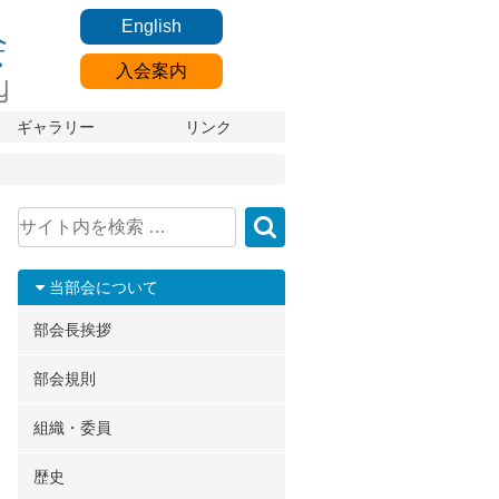
English
入会案内
ギャラリー
リンク
当部会について
部会長挨拶
部会規則
組織・委員
歴史