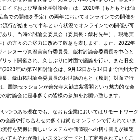
ロイドおよび界面化学討論会」は、2020年（もともとは仙
（広島での開催を予定）の両年においてオンラインでの開催を
-19の流行が始まって半年という状況でオンラインでの開催が可
であり、当時の討論会委員会（委員長：飯村先生）、現地実
）の方々のご尽力に改めて敬意を表します。また、2022年
ヴィレヌーヴ真澄美実行委員長、飯村討論会委員長を中心と
ブリッド開催され、久しぶりに対面で議論を行い、また旧交
2023年)の第74回討論会は、9月12日から14日まで信州大学
員長、飯山拓討論会委員長のお世話のもと（原則）対面で行
には、国際セッションが善光寺大勧進紫雲閣という魅力的な会
での討論会に是非多くの皆様の参加をお願い致します。
に向かいつつある現在でも、なおも企業においてはリモートワーク
々の会議や打ち合わせの多くは尚もオンラインで行われていま
の流行を契機に新しいシステムや価値観への切り替えが加速
おいてもそれが新しいスタンダードとして定着されていくこ