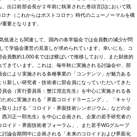
、出口前部会長が２年前に執筆された巻頭言[1]において既
hコロナ（これからはポストコロナ）時代のニューノーマルを構
が重要となります。
気低迷とも関連して、国内の各学協会では会員数の減少が問
して学協会運営の見直しが求められています。幸いにも、コ
会員数約1,000名でほぼ横ばいで推移しており、また財政的
れてきています。これは、毎年秋に実施される討論会や、部
員会により実施される各種事業の「コンテンツ」が魅力ある
より新しい研究者・技術者に部会員になっていただいてきた
委員会（実行委員長：蟹江澄志先生）を中心に実施される各
のために実施される「界面コロイドラーニング」、「キャリ
を取り上げる「コロイド・界面技術シンポジウム」などの企
：西川正一郎先生）を中心に企画され、企業の若手研究者の
コロイド・界面技術者フォーラム」、また若手WGグループ
に討論会期間中に企画される「未来のコロイドおよび界面化