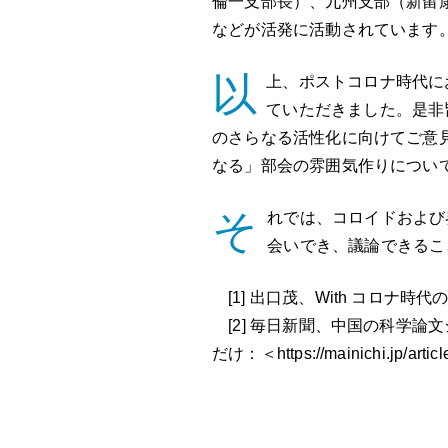
倫一支部長）、九州支部（新留
などが活発に活動されています
以
上、ポストコロナ時代に
ていただきました。是非
のさらなる活性化に向けてご意
なる」部会の雰囲気作りについ
そ
れでは、コロイドおよび
会いでき、議論できるこ
[1] 出口茂、With コロナ時代のニュ
[2] 毎日新聞、中国の科学論
だけ：＜https://mainichi.jp/art