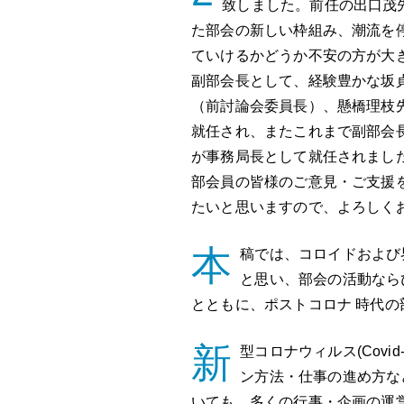
致しました。前任の出口茂
た部会の新しい枠組み、潮流を
ていけるかどうか不安の方が大
副部会長として、経験豊かな坂
（前討論会委員長）、懸橋理枝先
就任され、またこれまで副部会
が事務局長として就任されまし
部会員の皆様のご意見・ご支援
たいと思いますので、よろしく
本
稿では、コロイドおよび
と思い、部会の活動なら
とともに、ポストコロナ 時代
新
型コロナウィルス(Cov
ン方法・仕事の進め方な
いても、多くの行事・企画の運