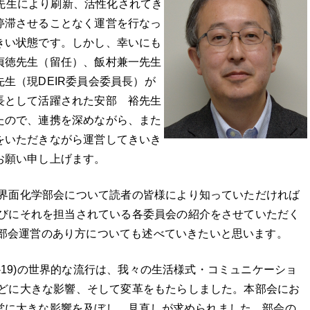
先生により刷新、活性化されてき
停滞させることなく運営を行なっ
きい状態です。しかし、幸いにも
貞徳先生（留任）、飯村兼一先生
生（現DEIR委員会委員長）が
長として活躍された安部 裕先生
たので、連携を深めながら、また
をいただきながら運営してきいき
お願い申し上げます。
界面化学部会について読者の皆様により知っていただければ
びにそれを担当されている各委員会の紹介をさせていただく
の部会運営のあり方についても述べていきたいと思います。
id-19)の世界的な流行は、我々の生活様式・コミュニケーショ
どに大きな影響、そして変革をもたらしました。本部会にお
営に大きな影響を及ぼし、見直しが求められました。部会の