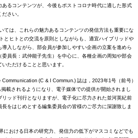
力あるコンテンツが、今後もポストコロナ時代に適した形式
ください。
いては、これらの魅力あるコンテンツの発信方法も重要にな
トとヒトとの交流を原則としながらも、適宜ハイブリッドや
も導入しながら、部会員が参加しやすい企画の立案を進めら
（委員長：武仲能子先生）を中心に、各種企画の周知や部会
ていただけることと思います。
ace Communication (C & I Commun.) 誌は，2023年1号（前号）
いても掲載されるようになり、電子媒体での提供が開始されまし
ブリッド刊行となりますが、電子化に尽力された並河英紀前
員長をはじめとする編集委員会の皆様のご尽力に深謝致しま
界における日本の研究力、発信力の低下がマスコミなどでも