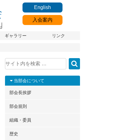
English
入会案内
ギャラリー
リンク
当部会について
部会長挨拶
部会規則
組織・委員
歴史