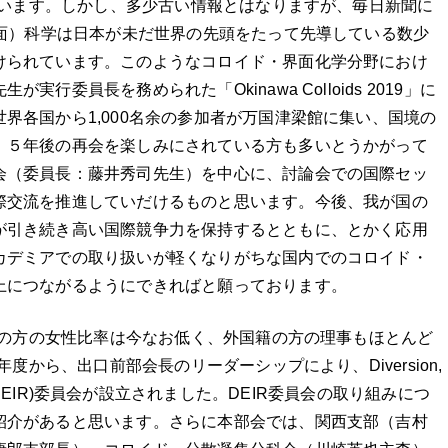
います。しかし、多少古い情報とはなりますが、毎日新聞に
表面）科学は日本が未だ世界の先頭をたって先導している数少
けられています。このようなコロイド・界面化学分野におけ
行委員長を務められた「Okinawa Colloids 2019」に
界各国から1,000名余の参加者が万国津梁館に集い、国境の
、５年後の再会を楽しみにされている方も多いとうかがって
会（委員長：藤井秀司先生）を中心に、討論会での国際セッ
際交流を推進していだけるものと思います。今後、我が国の
が引き続き高い国際競争力を保持するとともに、とかく応用
カデミアでの取り扱いが軽くなりがちな国内でのコロイド・
上につながるようにできればと願っております。
の方の女性比率は今なお低く、外国籍の方の理事もほとんど
度から、出口前部会長のリーダーシップにより、Diversion,
 Respect (DEIR)委員会が設立されました。DEIR委員会の取り組みにつ
紹介があると思います。さらに本部会では、関西支部（吉村