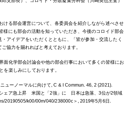
康郎支部長）、コロイド・分散凝集分科会（川崎英也主査）
。
おける部会運営について、各委員会を紹介しながら述べさせ
皆様にも部会の活動を知っていただき、今後のコロイド部会
見・アイデアをいただくとともに、「皆が参加・交流したく
てご協力を賜れればと考えております。
界面化学部会討論会や他の部会行事において多くの皆様にお
とを楽しみにしております。
ーノーマルに向けて, C & I Commun. 46, 2 (2021).
文シェア急上昇 米国と「2強」に 日本は急落、3位が2領域
icles/20190505/k00/00m/040/238000c＞, 2019年5月6日.