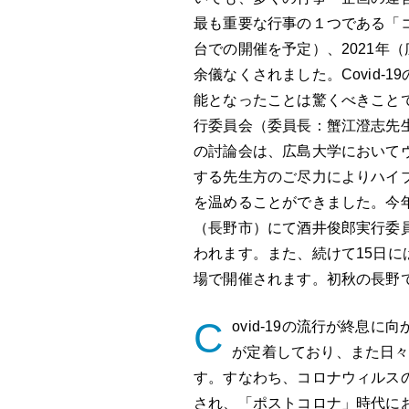
最も重要な行事の１つである「コ
台での開催を予定）、2021年
余儀なくされました。Covid
能となったことは驚くべきこと
行委員会（委員長：蟹江澄志先生
の討論会は、広島大学において
する先生方のご尽力によりハイ
を温めることができました。今年(
（長野市）にて酒井俊郎実行委
われます。また、続けて15日
場で開催されます。初秋の長野
C
ovid-19の流行が終息
が定着しており、また日
す。すなわち、コロナウィルス
され、「ポストコロナ」時代に