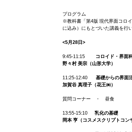
プログラム
※教科書「第4版 現代界面コロ
に込み）にもとづいた講義を行
<5
月28日>
9:45-11:15
コロイド・界面
野々村
美宗（山形大学）
11:25-12:40
基礎からの界面
加賀谷
真理子（花王㈱）
質問コーナー ・ 昼食
13:55-15:10
乳化の基礎
岡本
亨（
コスメスクリプトコン