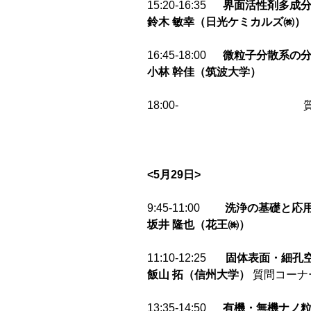
15:20-16:35
界面活性剤多成
鈴木
敏幸（日光ケミカルズ㈱）
16:45-18:00
微粒子分散系の
小林
幹佳（筑波大学）
18:00- 質問
<5
月29日>
9:45-11:00
洗浄の基礎と応
坂井
隆也（花王㈱）
11:10-12:25
固体表面・細孔
飯山
拓（信州大学）
質問
13:35-14:50
有機・無機ナノ