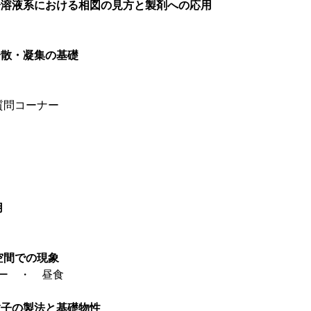
分溶液系における相図の見方と製剤への応用
分散・凝集の基礎
コーナー
用
空間での現象
コーナー ・ 昼食
粒子の製法と基礎物性