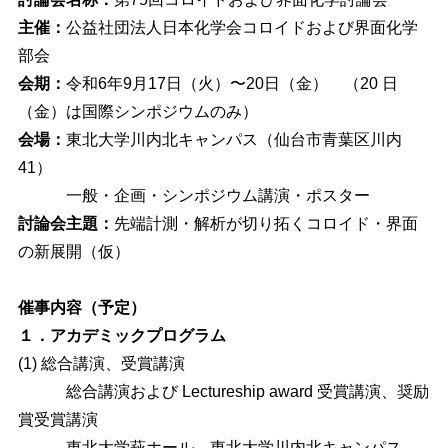
主催：
公益社団法人日本化学会コロイドおよび界面化学
部会
会期：
令和6年9月17日（火）〜20日（金） （20 日
（金）は国際シンポジウムのみ）
会場：
東北大学川内北キャンパス（仙台市青葉区川内
41）
一般・企画・シンポジウム講演・ポスター
討論会主題：
先端計測・解析が切り拓くコロイド・界面
の新展開（仮）
催事内容（予定）
１．アカデミックプログラム
(1) 総合講演、受賞講演
総合講演および Lectureship award 受賞講演、奨励
賞受賞講演
東北大学萩ホール、東北大学川内北キャンパス