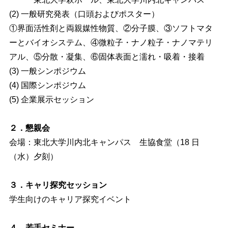
(2) 一般研究発表（口頭およびポスター）
①界面活性剤と両親媒性物質、②分子膜、③ソフトマタ
ーとバイオシステム、④微粒子・ナノ粒子・ナノマテリ
アル、⑤分散・凝集、⑥固体表面と濡れ・吸着・接着
(3) 一般シンポジウム
(4) 国際シンポジウム
(5) 企業展示セッション
２．懇親会
会場：東北大学川内北キャンパス 生協食堂（18 日
（水）夕刻）
３．キャリ探究セッション
学生向けのキャリア探究イベント
４．若手セミナー