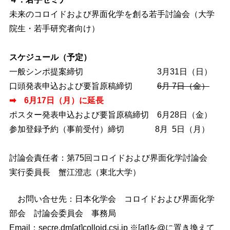
未来のコロイドおよび界面化学を創る若手討論会（大学
院生・若手研究者向け）
スケジュール（予定）
一般シンポ提案締切 3月31日（日）
口頭発表申込および要旨原稿締切
6月 7日（金）
➡ 6月17日（月）に延長
ポスター発表申込および要旨原稿締切 6月28日（金）
参加登録予約（事前受付）締切 8月 5日（月）
討論会責任者：第75回コロイドおよび界面化学討論会
実行委員長 蟹江澄志（東北大学）
お問い合せ先：日本化学会 コロイドおよび界面化学
部会 討論会委員会 事務局
Email：secre.dm[at]colloid.csj.jp ※[at]を@に置き換えて