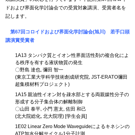
ドおよび界面化学討論会での受賞対象講演、受賞者名を
記します。
第67回コロイドおよび界面化学討論会(旭川) 若手口頭
講演賞受賞者
1A13 タンパク質とイオン性界面活性剤の複合化によ
る秩序を有する液状物質の発生
〇野島 達也, 彌田 智一
(東京工業大学科学技術創成研究院, JST-ERATO彌田
超集積材料プロジェクト)
1A15 親油性イオン対を疎水部とする両親媒性分子の
形成する分子集合体の解離制御
〇山田 泰平, 小門 憲太, 佐田 和己
(北大院総化, 北大院理) [学生会員]
1E02 Linear Zero Mode Waveguideによるキネシンの
ATP加水分解サイクル1分子計測