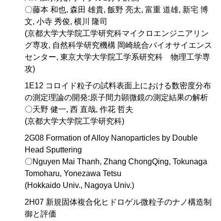
〇藤本 和也, 森田 雄貴, 飯野 亮太, 富重 道雄, 新宅 博
文, 小寺 秀俊, 横川 隆司
(京都大学大学院工学研究科マイクロエンジニアリン
グ専攻, 自然科学研究機構 岡崎統合バイオサイエンス
センター, 東京大学大学院工学系研究科 物理工学専
攻)
1E12 コロイド粒子の試料表面上における数密度分布
の測定理論の開発:原子間力顕微鏡の測定結果の解析
〇天野 健一, 西 直哉, 作花 哲夫
(京都大学大学院工学研究科)
2G08 Formation of Alloy Nanoparticles by Double
Head Sputtering
〇Nguyen Mai Thanh, Zhang ChongQing, Tokunaga
Tomoharu, Yonezawa Tetsu
(Hokkaido Univ., Nagoya Univ.)
2H07 新規固体複合化ヒドロゲル微粒子のナノ構造制
御と評価