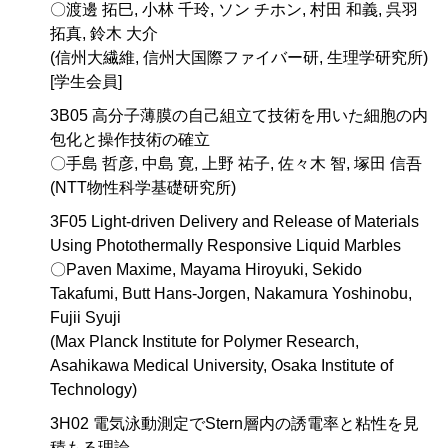
〇渡邊 拓巳, 小林 千玲, ソン チホン, 村田 和義, 呉羽
拓真, 鈴木 大介
(信州大繊維, 信州大国際ファイバー研, 生理学研究所)
[学生会員]
3B05 高分子薄膜の自己組立て技術を用いた細胞の内
包化と操作技術の確立
〇手島 哲彦, 中島 寛, 上野 祐子, 佐々木 智, 塚田 信吾
(NTT物性科学基礎研究所)
3F05 Light-driven Delivery and Release of Materials
Using Photothermally Responsive Liquid Marbles
〇Paven Maxime, Mayama Hiroyuki, Sekido
Takafumi, Butt Hans-Jorgen, Nakamura Yoshinobu,
Fujii Syuji
(Max Planck Institute for Polymer Research,
Asahikawa Medical University, Osaka Institute of
Technology)
3H02 電気泳動測定でStern層内の誘電率と粘性を見
積もる理論